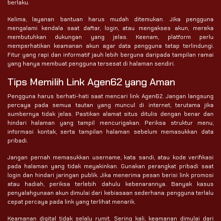
berlaku.
Kelima, layanan bantuan harus mudah ditemukan. Jika pengguna
mengalami kendala saat daftar, login, atau mengakses akun, mereka
membutuhkan dukungan yang jelas. Keenam, platform perlu
memperhatikan keamanan akun agar data pengguna tetap terlindungi.
Fitur yang rapi dan informatif jauh lebih berguna daripada tampilan ramai
yang hanya membuat pengguna tersesat di halaman sendiri.
Tips Memilih Link Agen62 yang Aman
Pengguna harus berhati-hati saat mencari link Agen62. Jangan langsung
percaya pada semua tautan yang muncul di internet, terutama jika
sumbernya tidak jelas. Pastikan alamat situs ditulis dengan benar dan
hindari halaman yang tampil mencurigakan. Periksa struktur menu,
informasi kontak, serta tampilan halaman sebelum memasukkan data
pribadi.
Jangan pernah memasukkan username, kata sandi, atau kode verifikasi
pada halaman yang tidak meyakinkan. Gunakan perangkat pribadi saat
login dan hindari jaringan publik. Jika menerima pesan berisi link promosi
atau hadiah, periksa terlebih dahulu kebenarannya. Banyak kasus
penyalahgunaan akun dimulai dari kebiasaan sederhana: pengguna terlalu
cepat percaya pada link yang terlihat menarik.
Keamanan digital tidak selalu rumit. Sering kali, keamanan dimulai dari